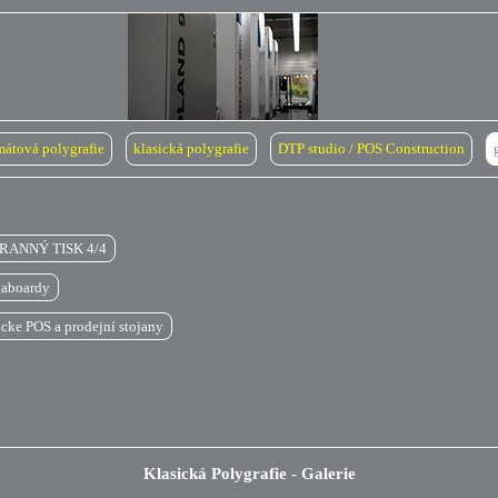
mátová polygrafie
klasická polygrafie
DTP studio / POS Construction
TRANNÝ TISK 4/4
gaboardy
cke POS a prodejní stojany
Klasická Polygrafie - Galerie