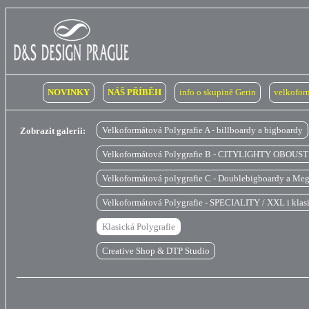
NOVINKY
NÁŠ PŘÍBĚH
info o skupině Gerin
velkofor
Velkoformátová Polygrafie A - billboardy a bigboardy
Zobrazit galerii:
Velkoformátová Polygrafie B - CITYLIGHTY OBOUS
Velkoformátová polygrafie C - Doublebigboardy a Me
Velkoformátová Polygrafie - SPECIALITY / XXL i klasi
Klasická Polygrafie
Creative Shop & DTP Studio