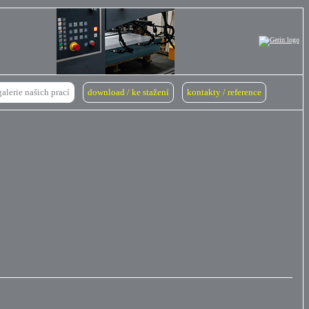
galerie našich prací
download / ke stažení
kontakty / reference